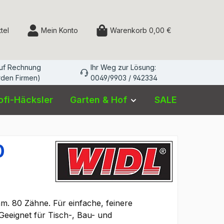
Du hast 0 Produkte auf dem Merkzettel
tel
Mein Konto
Warenkorb
0,00 €
auf Rechnung
Ihr Weg zur Lösung:
den Firmen)
0049/9903 / 942334
ofi-Häcksler
Garten & Hof
SALE
0
mm. 80 Zähne. Für einfache, feinere
 Geeignet für Tisch-, Bau- und