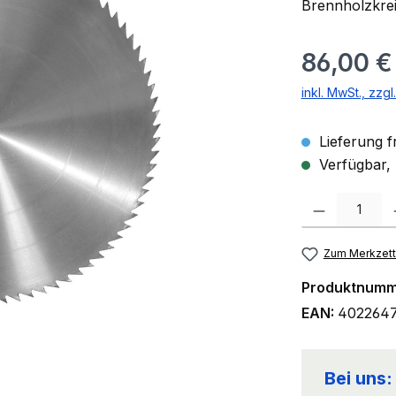
Brennholzkrei
Regulärer Prei
86,00 €
inkl. MwSt., zzg
Lieferung f
Verfügbar, 
Produkt Anzahl:
Zum Merkzett
Produktnumm
EAN:
402264
Bei uns: