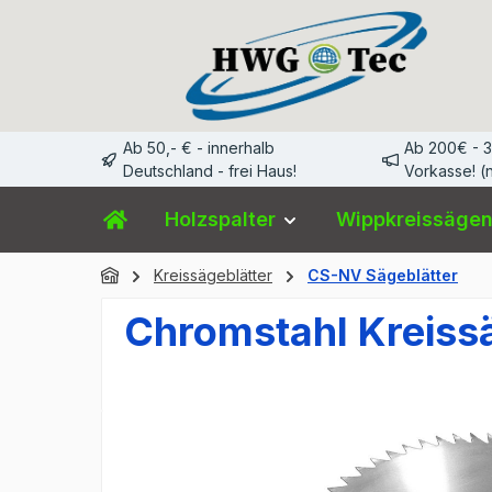
m Hauptinhalt springen
Zur Suche springen
Zur Hauptnavigation springen
Ab 50,- € - innerhalb
Ab 200€ - 
Deutschland - frei Haus!
Vorkasse! (n
Holzspalter
Wippkreissäge
Kreissägeblätter
CS-NV Sägeblätter
Chromstahl Kreiss
Bildergalerie überspringen