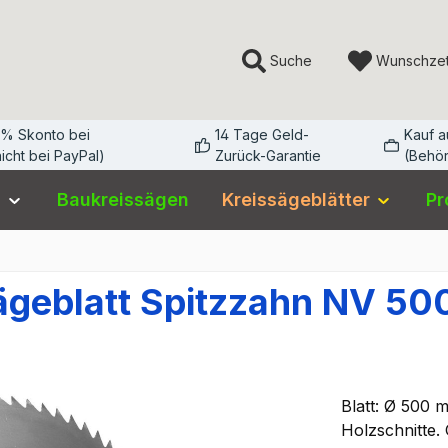
Suche
Wunschzet
3% Skonto bei
14 Tage Geld-
Kauf 
icht bei PayPal)
Zurück-Garantie
(Behör
n
Baukreissägen
Kreissägeblätter
Pr
ägeblatt Spitzzahn NV 50
Blatt: Ø 500 
Holzschnitte.